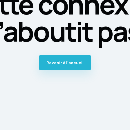
tte connex
’aboutit pa
Revenir à l’accueil