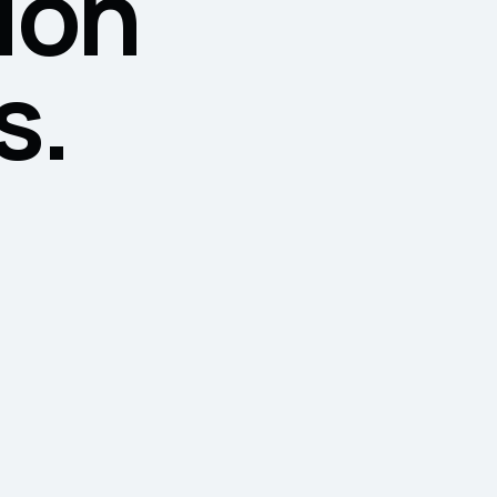
ion
s.