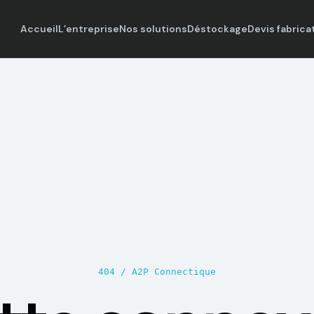
Accueil
L’entreprise
Nos solutions
Déstockage
Devis fabrica
404 / A2P Connectique